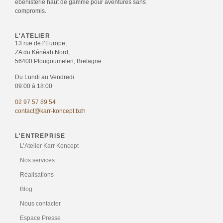
ébénisterie haut de gamme pour aventures sans
compromis.
L'ATELIER
13 rue de l’Europe,
ZA du Kénéah Nord,
56400 Plougoumelen, Bretagne
Du Lundi au Vendredi
09:00 à 18:00
02 97 57 89 54
contact@karr-koncept.bzh
L'ENTREPRISE
L’Atelier Karr Koncept
Nos services
Réalisations
Blog
Nous contacter
Espace Presse