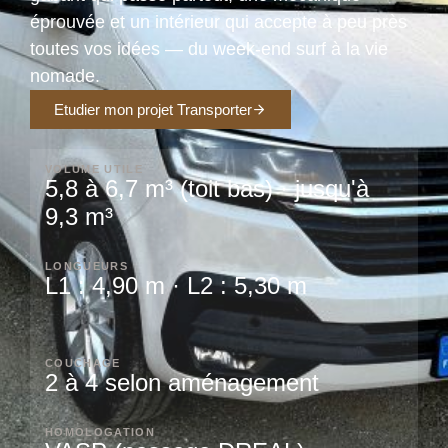
éprouvée et un intérieur qui accepte à peu près
toutes vos idées — du week-end surf à la vie
nomade.
Etudier mon projet Transporter
VOLUME UTILE
5,8 à 6,7 m³ (toit bas) · jusqu'à
9,3 m³
LONGUEURS
L1 : 4,90 m · L2 : 5,30 m
COUCHAGE
2 à 4 selon aménagement
HOMOLOGATION