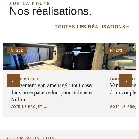
SUR LA ROUTE
Nos réalisations.
TOUTES LES RÉALISATIONS
N° 232
N° 233
←
→
TRANSPORTER
TRANSPORTER
Rangement van aménagé : tout caser
Van 4 places 
dans un espace réduit pour Solène et
d’un couple 
Arthur
VOIR LE PROJET →
VOIR LE PROJ
ALLER PLUS LOIN