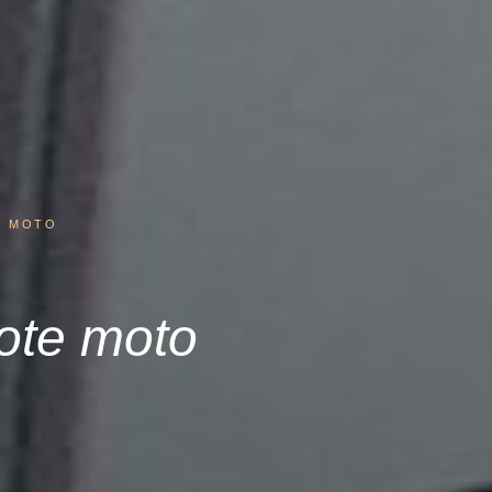
E MOTO
lote moto