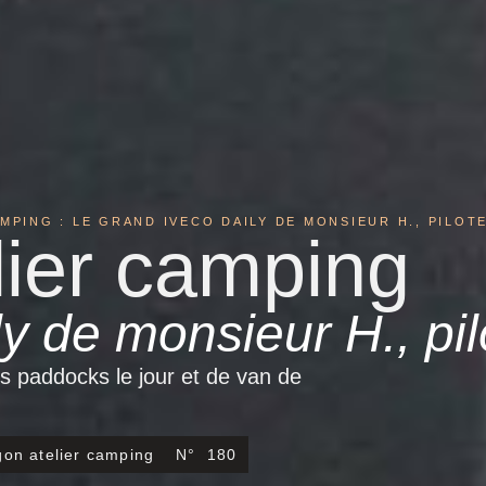
MPING : LE GRAND IVECO DAILY DE MONSIEUR H., PILOT
lier camping
ly de monsieur H., pi
les paddocks le jour et de van de
gon atelier camping
N°
180