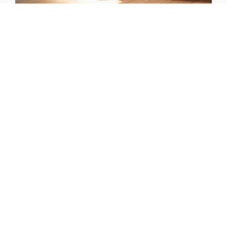
Un aménagement
modulable, du stand au
week-end
Notre équipe a conçu un espace à la fois fonctionnel et
très modulable. Il permet de partir sur des salons
d’exposants, de profiter d’un week-end à deux avec un
véritable espace salon, ou de voyager à quatre lorsque
c’est nécessaire, grâce à deux sièges installés en
partie arrière.
Pour les besoins de l’activité de monsieur T., nous
sommes sortis de nos configurations habituelles en
intégrant un réfrigérateur à compression de 130 L au
format tiroir. Ce grand volume de froid est
indispensable pour stocker ses saucissons sur les