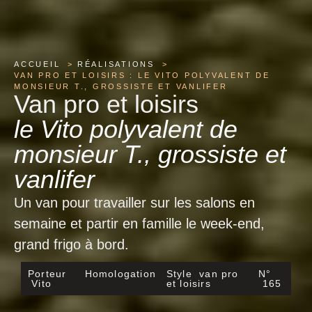
ACCUEIL
RÉALISATIONS
VAN PRO ET LOISIRS : LE VITO POLYVALENT DE
MONSIEUR T., GROSSISTE ET VANLIFER
Van pro et loisirs
le Vito polyvalent de
monsieur T., grossiste et
vanlifer
Un van pour travailler sur les salons en
semaine et partir en famille le week-end,
grand frigo à bord.
Porteur
Homologation
CTTE
Style
van pro
N°
Vito
et loisirs
165