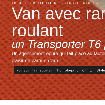
ACCUEIL
RÉALISATIONS
VAN AVEC RANGEMENT
Van avec ra
roulant
un Transporter T6
Un agencement épuré qui fait place au fauteu
plaisir de partir en van.
Porteur
Transporter
Homologation
CTTE
Sty