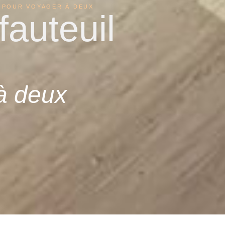
 POUR VOYAGER À DEUX
auteuil
à deux