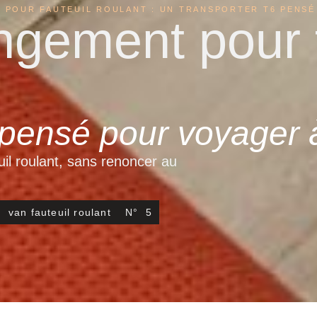
 POUR FAUTEUIL ROULANT : UN TRANSPORTER T6 PENSÉ
ngement pour f
 pensé pour voyager 
il roulant, sans renoncer au
le
van fauteuil roulant
N°
5